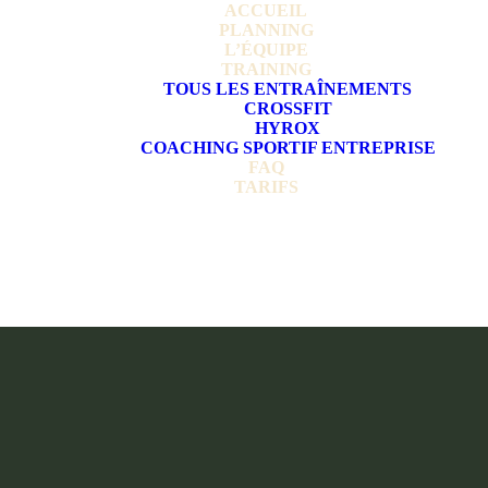
ACCUEIL
PLANNING
L’ÉQUIPE
TRAINING
TOUS LES ENTRAÎNEMENTS
CROSSFIT
HYROX
COACHING SPORTIF ENTREPRISE
FAQ
TARIFS
CONTACT
DROP IN