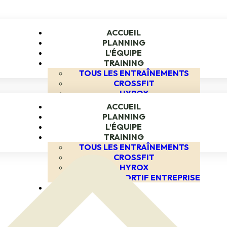
CON
ACCUEIL
PLANNING
L’ÉQUIPE
TRAINING
TOUS LES ENTRAÎNEMENTS
CROSSFIT
HYROX
CON
COACHING SPORTIF ENTREPRISE
ACCUEIL
FAQ
PLANNING
TARIFS
L’ÉQUIPE
TRAINING
TOUS LES ENTRAÎNEMENTS
CROSSFIT
HYROX
COACHING SPORTIF ENTREPRISE
FAQ
TARIFS