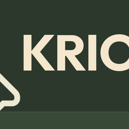
K
R
I